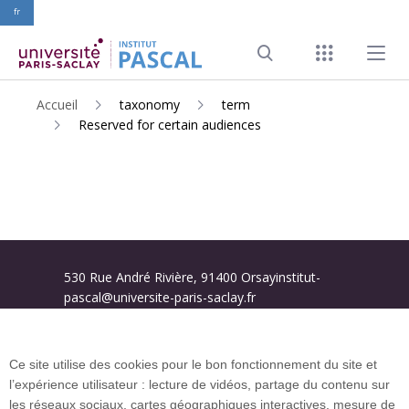
fr
ALLER
AU
Menu racco
Menu pr
CONTENU
Search
PRINCIPAL
Accueil
taxonomy
term
Reserved for certain audiences
530 Rue André Rivière, 91400 Orsayinstitut-
pascal@universite-paris-saclay.fr
Plan du site
Ce site utilise des cookies pour le bon fonctionnement du site et
l’expérience utilisateur : lecture de vidéos, partage du contenu sur
les réseaux sociaux, cartes géographiques interactives, mesure de